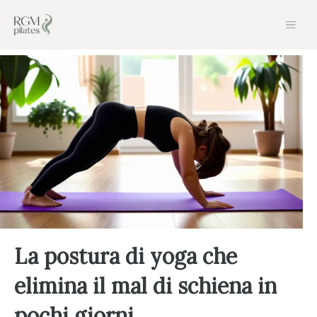
Vai
Men
al
contenuto
La postura di yoga che
elimina il mal di schiena in
pochi giorni