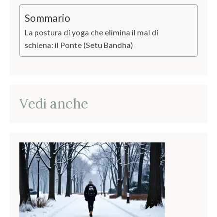
l
Sommario
t
e
La postura di yoga che elimina il mal di
schiena: il Ponte (Setu Bandha)
r
n
a
t
Vedi anche
i
v
e
: