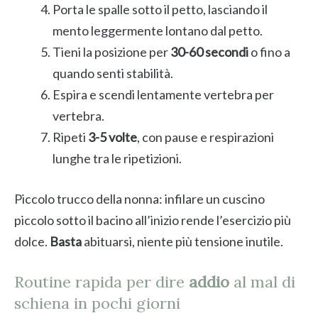
Porta le spalle sotto il petto, lasciando il
mento leggermente lontano dal petto.
Tieni la posizione per
30-60 secondi
o fino a
quando senti stabilità.
Espira e scendi lentamente vertebra per
vertebra.
Ripeti
3-5 volte
, con pause e respirazioni
lunghe tra le ripetizioni.
Piccolo trucco della nonna: infilare un cuscino
piccolo sotto il bacino all’inizio rende l’esercizio più
dolce.
Basta
abituarsi, niente più tensione inutile.
Routine rapida per dire
addio
al mal di
schiena in pochi giorni