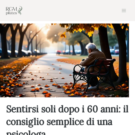
Vai
Men
al
contenuto
Sentirsi soli dopo i 60 anni: il
consiglio semplice di una
psicologa