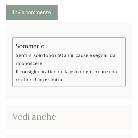
A
l
Sommario
t
e
Sentirsi soli dopo i 60 anni: cause e segnali da
riconoscere
r
Il consiglio pratico della psicologa: creare una
n
routine di prossimità
a
t
i
v
Vedi anche
e
: